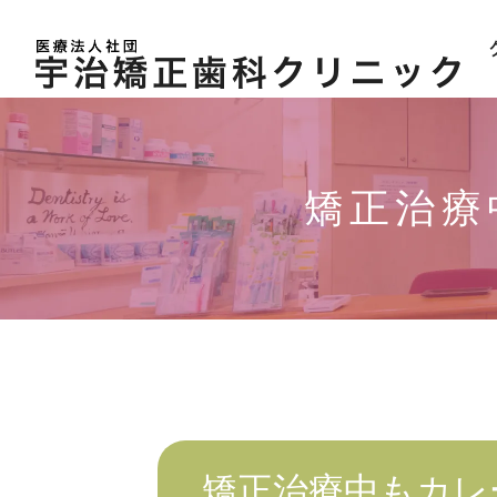
>
診療
>
クリ
矯正治療
>
設備
矯正治療中もカレ