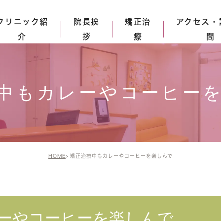
クリニック紹
院長挨
矯正治
アクセス・
介
拶
療
間
理念
>
院長挨拶・スタッフ紹介
>
大人の矯正
ニック紹介
>
子どもの矯正
中もカレーやコーヒー
紹介
>
治療の流れと料金
>
結婚式を迎える方へ
>
矯正治療中もカレーや
コーヒーを楽しんで
HOME
矯正治療中もカレーやコーヒーを楽しんで
>
矯正治療中も"かわいく・
楽しく”
ーやコーヒーを楽しんで